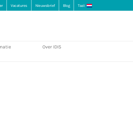
er
Vacatures
Nieuwsbrief
Blog
Taal:
matie
Over IDIS