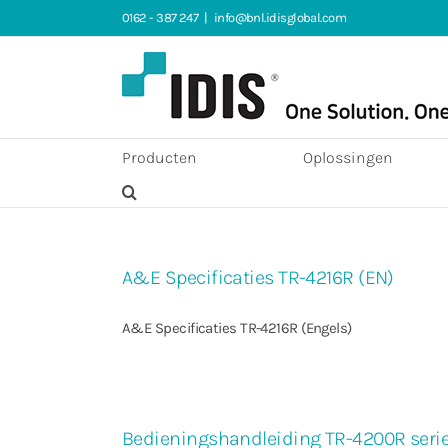
Ga
0162 - 387 247
|
info@bnl.idisglobal.com
naar
inhoud
Producten
Oplossingen
A&E Specificaties TR-4216R (EN)
A&E Specificaties TR-4216R (Engels)
Bedieningshandleiding TR-4200R serie