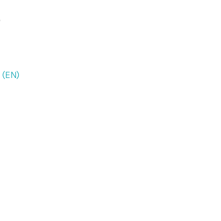
)
 (EN)