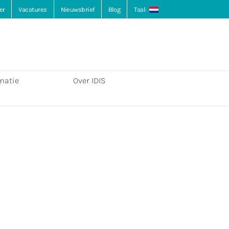
er
Vacatures
Nieuwsbrief
Blog
Taal:
matie
Over IDIS