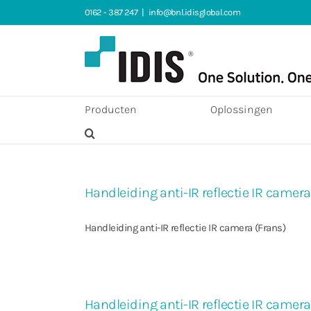
Ga
0162 - 387 247
|
info@bnl.idisglobal.com
naar
inhoud
Producten
Oplossingen
Handleiding anti-IR reflectie IR camera
Handleiding anti-IR reflectie IR camera (Frans)
Handleiding anti-IR reflectie IR camera