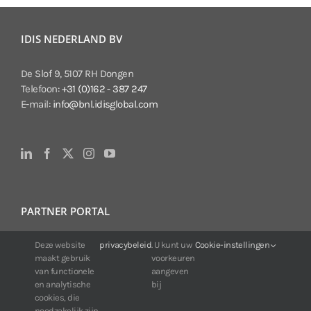
IDIS NEDERLAND BV
De Slof 9, 5107 RH Dongen
Telefoon:
+31 (0)162 - 387 247
E-mail:
info@bnl.idisglobal.com
PARTNER PORTAL
Deze website
privacybeleid
. U kunt uw
Cookie-instellingen
Voor klanten van IDIS:
maakt gebruik
voorkeuren
24/7 beschikbaarheid, altijd en overal.
van functionele
aangeven
Web:
https://portal.idisglobal.solutions
en analytische
bij
cookies, die
noodzakelijk zijn