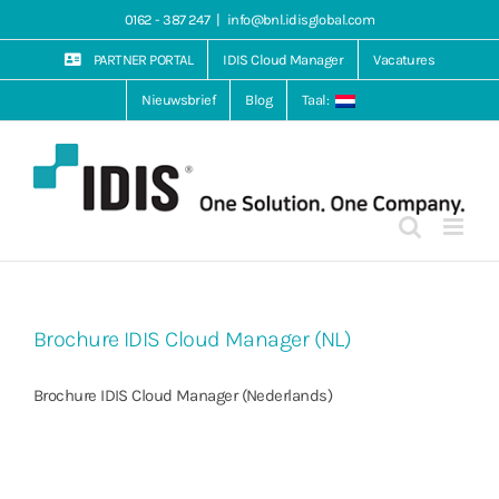
Ga
0162 - 387 247
|
info@bnl.idisglobal.com
naar
inhoud
PARTNER PORTAL
IDIS Cloud Manager
Vacatures
Nieuwsbrief
Blog
Taal:
Brochure IDIS Cloud Manager (NL)
Brochure IDIS Cloud Manager (Nederlands)