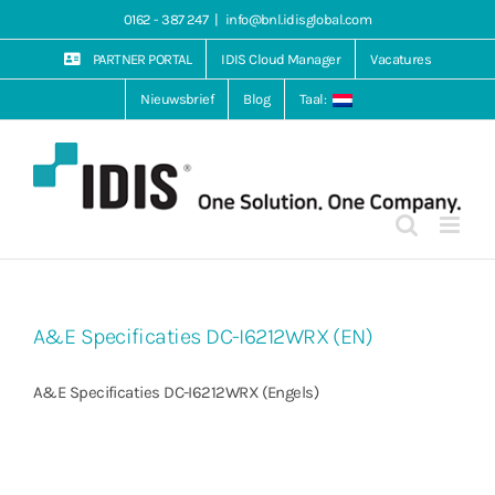
Ga
0162 - 387 247
|
info@bnl.idisglobal.com
naar
inhoud
PARTNER PORTAL
IDIS Cloud Manager
Vacatures
Nieuwsbrief
Blog
Taal:
A&E Specificaties DC-I6212WRX (EN)
A&E Specificaties DC-I6212WRX (Engels)