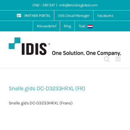
Ga
0162 - 387 247
|
info@bnl.idisglobal.com
naar
inhoud
PARTNER PORTAL
IDIS Cloud Manager
Vacatures
Nieuwsbrief
Blog
Taal:
Snelle gids DC-D3233HRXL (FR)
Snelle gids DC-D3233HRXL (Frans)