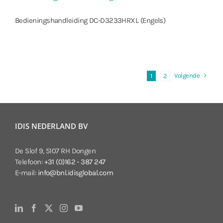
Bedieningshandleiding DC-D3233HRXL (Engels)
Volgende
1
2
IDIS NEDERLAND BV
De Slof 9, 5107 RH Dongen
Telefoon:
+31 (0)162 - 387 247
E-mail:
info@bnl.idisglobal.com