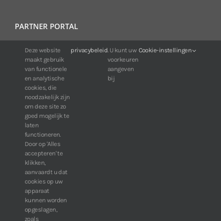
PARTNER PORTAL
Deze website
privacybeleid
. U kunt uw
Cookie-instellingen
Voor klanten van IDIS:
maakt gebruik
voorkeuren
24/7 beschikbaarheid, altijd en overal.
van functionele
aangeven
Web:
https://portal.idisglobal.solutions
en analytische
bij
cookies, die
noodzakelijk zijn
om deze site zo
TOP DOWNLOADS
goed mogelijk te
laten
Software IDIS Center V7.1.0
functioneren.
Door op 'Alles
160.74 MB
73229 downloads
accepteren' te
Software IDIS Discovery V4.8.1
klikken,
13.87 MB
52785 downloads
aanvaardt u dat
cookies op uw
» Bekijk meer downloads
apparaat
kunnen worden
opgeslagen,
zoals