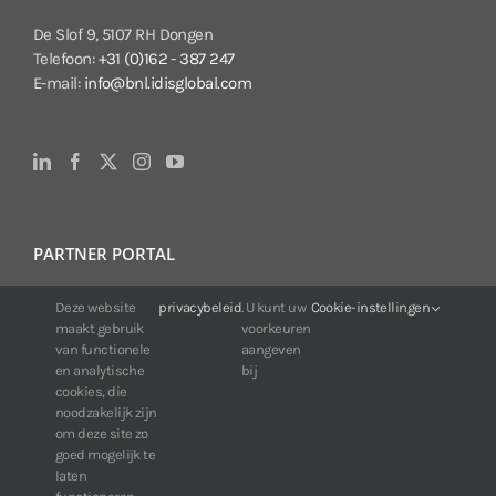
De Slof 9, 5107 RH Dongen
Telefoon:
+31 (0)162 - 387 247
E-mail:
info@bnl.idisglobal.com
PARTNER PORTAL
Deze website
privacybeleid
. U kunt uw
Cookie-instellingen
Voor klanten van IDIS:
maakt gebruik
voorkeuren
24/7 beschikbaarheid, altijd en overal.
van functionele
aangeven
Web:
https://portal.idisglobal.solutions
en analytische
bij
cookies, die
noodzakelijk zijn
om deze site zo
TOP DOWNLOADS
goed mogelijk te
laten
Software IDIS Center V7.1.0