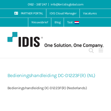
Ga
0162 - 387 247
|
info@bnl.idisglobal.com
naar
inhoud
PARTNER PORTAL
IDIS Cloud Manager
Vacatures
Nieuwsbrief
Blog
Taal:
Bedieningshandleiding DC-D1223F(R) (NL)
Bedieningshandleiding DC-D1223F(R) (Nederlands)