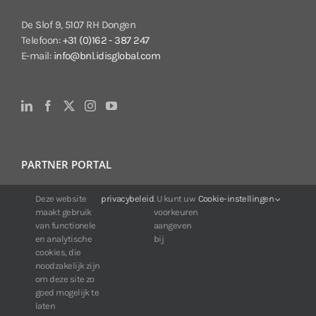
De Slof 9, 5107 RH Dongen
Telefoon:
+31 (0)162 - 387 247
E-mail:
info@bnl.idisglobal.com
PARTNER PORTAL
Deze website
privacybeleid
. U kunt uw
Cookie-instellingen
Voor klanten van IDIS:
maakt gebruik
voorkeuren
24/7 beschikbaarheid, altijd en overal.
van functionele
aangeven
Web:
https://portal.idisglobal.solutions
en analytische
bij
cookies, die
noodzakelijk zijn
om deze site zo
TOP DOWNLOADS
goed mogelijk te
laten