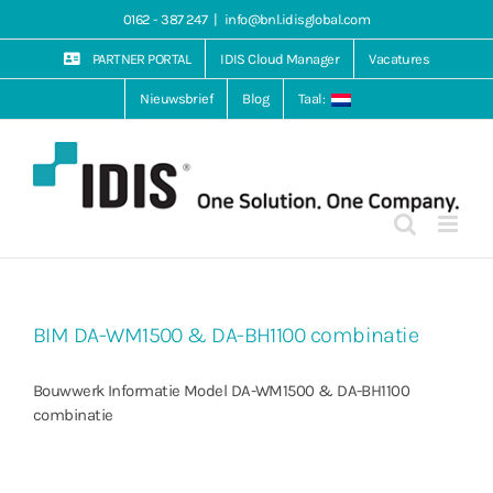
Ga
0162 - 387 247
|
info@bnl.idisglobal.com
naar
inhoud
PARTNER PORTAL
IDIS Cloud Manager
Vacatures
Nieuwsbrief
Blog
Taal:
BIM DA-WM1500 & DA-BH1100 combinatie
Bouwwerk Informatie Model DA-WM1500 & DA-BH1100
combinatie