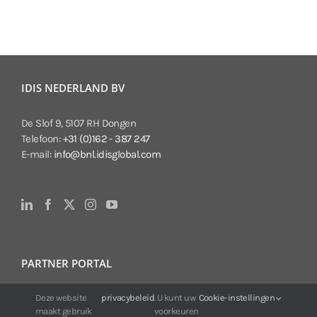
IDIS NEDERLAND BV
De Slof 9, 5107 RH Dongen
Telefoon:
+31 (0)162 - 387 247
E-mail:
info@bnl.idisglobal.com
PARTNER PORTAL
Deze website
privacybeleid
. U kunt uw
Cookie-instellingen
Voor klanten van IDIS:
maakt gebruik
voorkeuren
24/7 beschikbaarheid, altijd en overal.