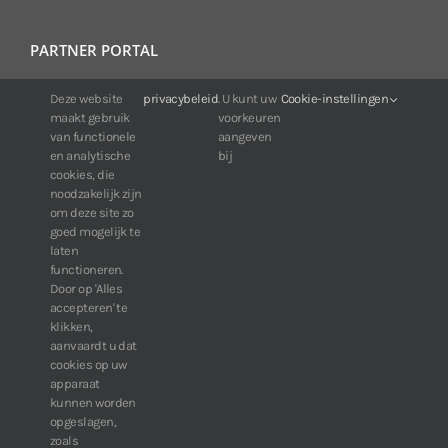
PARTNER PORTAL
Deze website
privacybeleid
. U kunt uw
Cookie-instellingen
Voor klanten van IDIS:
maakt gebruik
voorkeuren
24/7 beschikbaarheid, altijd en overal.
van functionele
aangeven
Web:
https://portal.idisglobal.solutions
en analytische
bij
cookies, die
noodzakelijk zijn
om deze site zo
TOP DOWNLOADS
goed mogelijk te
laten
Software IDIS Center V7.1.0
functioneren.
Door op 'Alles
160.74 MB
73301 downloads
accepteren' te
Software IDIS Discovery V4.8.1
klikken,
13.87 MB
52809 downloads
aanvaardt u dat
cookies op uw
» Bekijk meer downloads
apparaat
kunnen worden
opgeslagen,
zoals