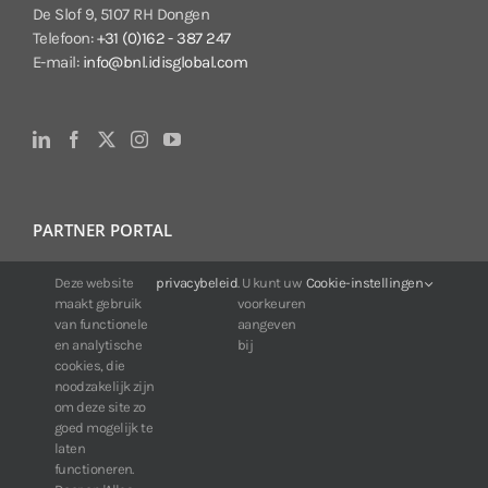
De Slof 9, 5107 RH Dongen
Telefoon:
+31 (0)162 - 387 247
E-mail:
info@bnl.idisglobal.com
PARTNER PORTAL
Deze website
privacybeleid
. U kunt uw
Cookie-instellingen
Voor klanten van IDIS:
maakt gebruik
voorkeuren
24/7 beschikbaarheid, altijd en overal.
van functionele
aangeven
Web:
https://portal.idisglobal.solutions
en analytische
bij
cookies, die
noodzakelijk zijn
om deze site zo
TOP DOWNLOADS
goed mogelijk te
laten
Software IDIS Center V7.1.0
functioneren.