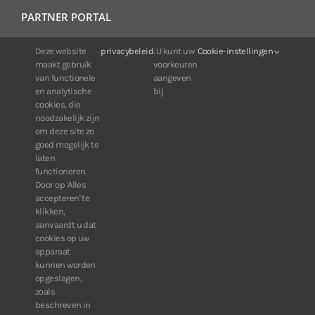
PARTNER PORTAL
Deze website
privacybeleid
. U kunt uw
Cookie-instellingen
Voor klanten van IDIS:
maakt gebruik
voorkeuren
24/7 beschikbaarheid, altijd en overal.
van functionele
aangeven
Web:
https://portal.idisglobal.solutions
en analytische
bij
cookies, die
noodzakelijk zijn
om deze site zo
TOP DOWNLOADS
goed mogelijk te
laten
Software IDIS Center V7.1.0
functioneren.
Door op 'Alles
160.74 MB
73299 downloads
accepteren' te
Software IDIS Discovery V4.8.1
klikken,
13.87 MB
52809 downloads
aanvaardt u dat
cookies op uw
» Bekijk meer downloads
apparaat
kunnen worden
opgeslagen,
zoals
beschreven in