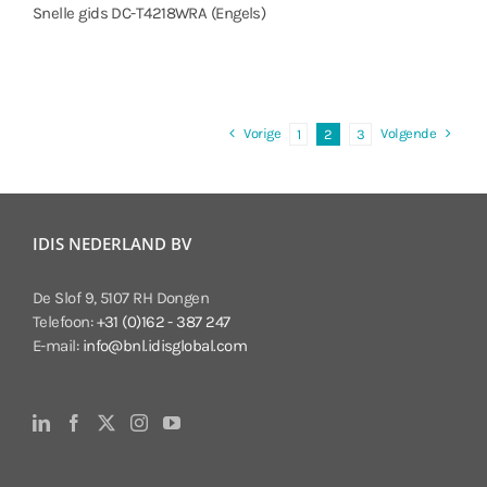
Snelle gids DC-T4218WRA (Engels)
Vorige
Volgende
1
2
3
IDIS NEDERLAND BV
De Slof 9, 5107 RH Dongen
Telefoon:
+31 (0)162 - 387 247
E-mail:
info@bnl.idisglobal.com