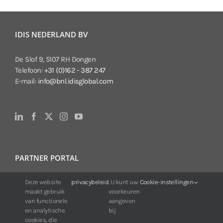
IDIS NEDERLAND BV
De Slof 9, 5107 RH Dongen
Telefoon:
+31 (0)162 - 387 247
E-mail:
info@bnl.idisglobal.com
PARTNER PORTAL
Deze website
privacybeleid
. U kunt uw
Cookie-instellingen
Voor klanten van IDIS:
maakt gebruik
voorkeuren
24/7 beschikbaarheid, altijd en overal.
van functionele
aangeven
Web:
https://portal.idisglobal.solutions
en analytische
bij
cookies, die