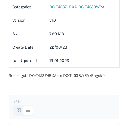
Categories
DC-T4537HRXA
,
DC-T4538WRA
Version
v1.0
Size
7.90 MB
Create Date
22/06/23
Last Updated
13-01-2026
Snelle gids DC-T4537HRXA en DC-T4538WRA (Engels)
1 file