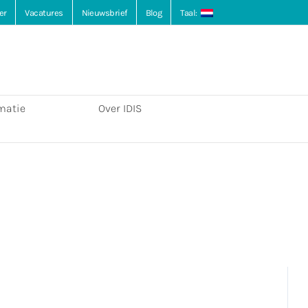
er
Vacatures
Nieuwsbrief
Blog
Taal:
matie
Over IDIS