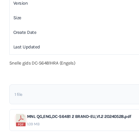
Version
Size
Create Date
Last Updated
Snelle gids DC-S6481HRA (Engels)
1 file
MNL QG,ENG,DC-S6481 2 BRAND-EU,V1.2 20240528.pdf
1.09 MB