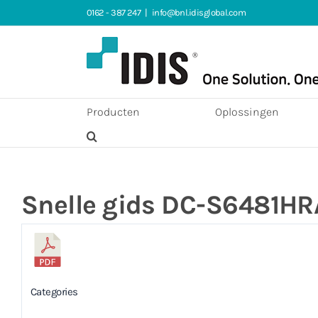
Ga
0162 - 387 247
|
info@bnl.idisglobal.com
naar
inhoud
Producten
Oplossingen
Snelle gids DC-S6481HR
Categories