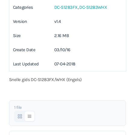
Categories
DC-S1283FX
,
DC-S1283WHX
Version
v1.4
Size
2.16 MB
Create Date
03/10/16
Last Updated
07-04-2018
Snelle gids DC-S1283FX/WHX (Engels)
1 file