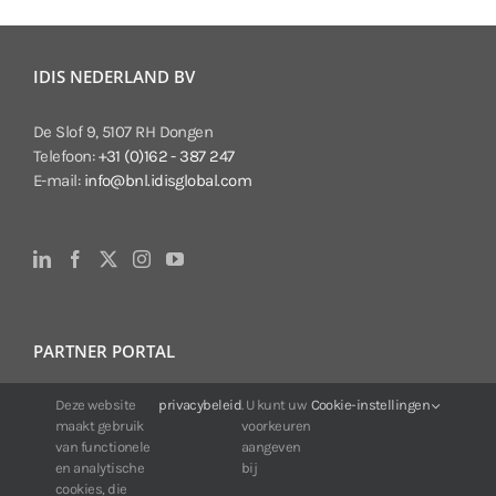
IDIS NEDERLAND BV
De Slof 9, 5107 RH Dongen
Telefoon:
+31 (0)162 - 387 247
E-mail:
info@bnl.idisglobal.com
PARTNER PORTAL
Deze website
privacybeleid
. U kunt uw
Cookie-instellingen
Voor klanten van IDIS:
maakt gebruik
voorkeuren
24/7 beschikbaarheid, altijd en overal.
van functionele
aangeven
Web:
https://portal.idisglobal.solutions
en analytische
bij
cookies, die