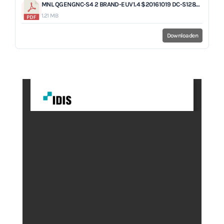
MNL QGENGNC-S4 2 BRAND-EUV1.4 $20161019 DC-S1283FX DC-S1283WHX.pdf
1.21 MB
Downloaden