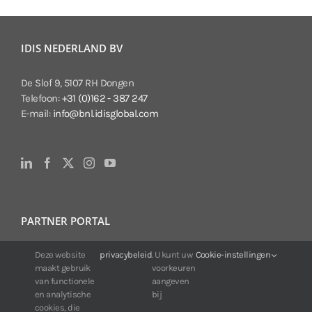
IDIS NEDERLAND BV
De Slof 9, 5107 RH Dongen
Telefoon:
+31 (0)162 - 387 247
E-mail:
info@bnl.idisglobal.com
PARTNER PORTAL
Deze website
privacybeleid
. U kunt uw
Cookie-instellingen
Voor klanten van IDIS:
maakt gebruik
voorkeuren
24/7 beschikbaarheid, altijd en overal.
van functionele
aangeven
Web:
https://portal.idisglobal.solutions
en analytische
bij
cookies, die