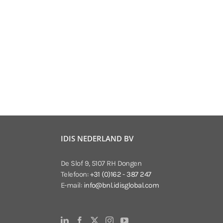
IDIS NEDERLAND BV
De Slof 9, 5107 RH Dongen
Telefoon:
+31 (0)162 - 387 247
E-mail:
info@bnl.idisglobal.com