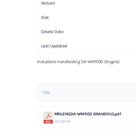
Version
Size
Create Date
Last Updated
Installatie handleiding DA-WM1100 (Engels)
1 file
MNLENGDA-WM1100 BRANDV1.0.pdf
321.09 KB