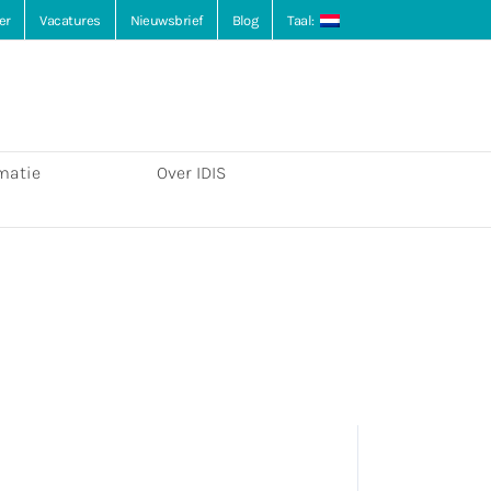
er
Vacatures
Nieuwsbrief
Blog
Taal:
matie
Over IDIS