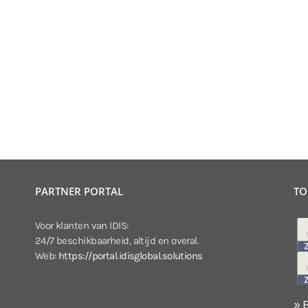
PARTNER PORTAL
TO
Voor klanten van IDIS:
24/7 beschikbaarheid, altijd en overal.
Web:
https://portal.idisglobal.solutions
» 