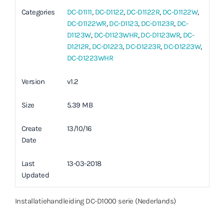
Categories
DC-D1111
,
DC-D1122
,
DC-D1122R
,
DC-D1122W
,
DC-D1122WR
,
DC-D1123
,
DC-D1123R
,
DC-
D1123W
,
DC-D1123WHR
,
DC-D1123WR
,
DC-
D1212R
,
DC-D1223
,
DC-D1223R
,
DC-D1223W
,
DC-D1223WHR
Version
v1.2
Size
5.39 MB
Create
13/10/16
Date
Last
13-03-2018
Updated
Installatiehandleiding DC-D1000 serie (Nederlands)