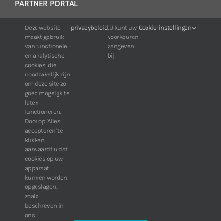
PARTNER PORTAL
Deze website
privacybeleid
. U kunt uw
Cookie-instellingen
Voor klanten van IDIS:
maakt gebruik
voorkeuren
24/7 beschikbaarheid, altijd en overal.
van functionele
aangeven
Web:
https://portal.idisglobal.solutions
en analytische
bij
cookies, die
noodzakelijk zijn
om deze site zo
TOP DOWNLOADS
goed mogelijk te
laten
Software IDIS Center V7.1.0
functioneren.
Door op 'Alles
160.74 MB
73205 downloads
accepteren' te
Software IDIS Discovery V4.8.1
klikken,
13.87 MB
52772 downloads
aanvaardt u dat
cookies op uw
» Bekijk meer downloads
apparaat
kunnen worden
opgeslagen,
zoals
beschreven in
ons