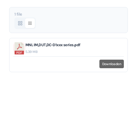
1 file
MNL IM,DUT,DC-D1xxx series.pdf
5.39 MB
Downloaden