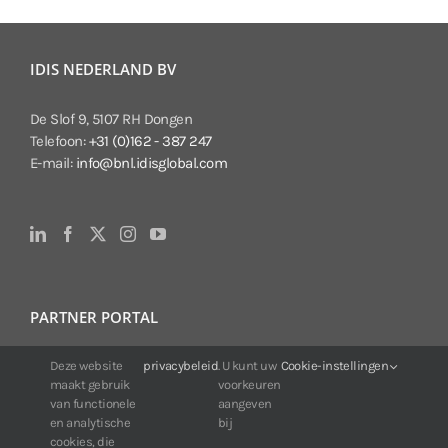
IDIS NEDERLAND BV
De Slof 9, 5107 RH Dongen
Telefoon:
+31 (0)162 - 387 247
E-mail:
info@bnl.idisglobal.com
PARTNER PORTAL
Deze website
privacybeleid
. U kunt uw
Cookie-instellingen
Voor klanten van IDIS:
maakt gebruik
voorkeuren
24/7 beschikbaarheid, altijd en overal.
van functionele
aangeven
Web:
https://portal.idisglobal.solutions
en analytische
bij
cookies, die