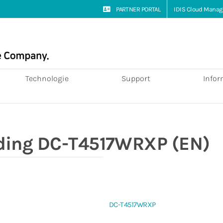
PARTNER PORTAL
IDIS Cloud Manag
Technologie
Support
Infor
eiding DC-T4517WRXP (EN)
DC-T4517WRXP