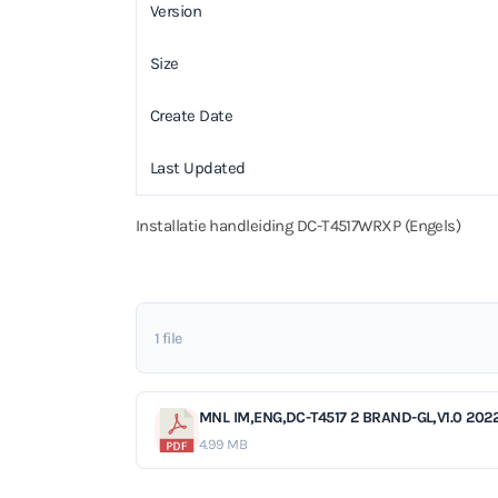
Version
Size
Create Date
Last Updated
Installatie handleiding DC-T4517WRXP (Engels)
1 file
MNL IM,ENG,DC-T4517 2 BRAND-GL,V1.0 2022
4.99 MB