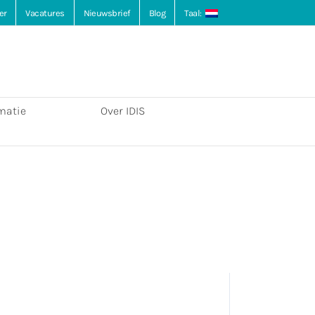
er
Vacatures
Nieuwsbrief
Blog
Taal:
matie
Over IDIS