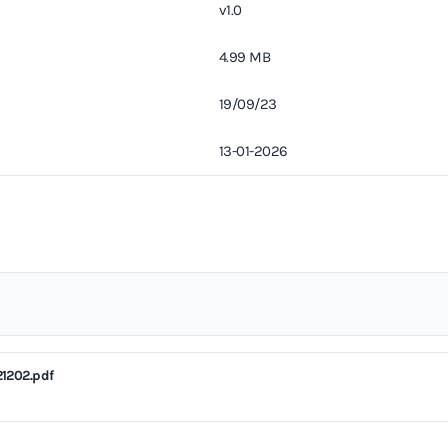
v1.0
4.99 MB
19/09/23
13-01-2026
1202.pdf