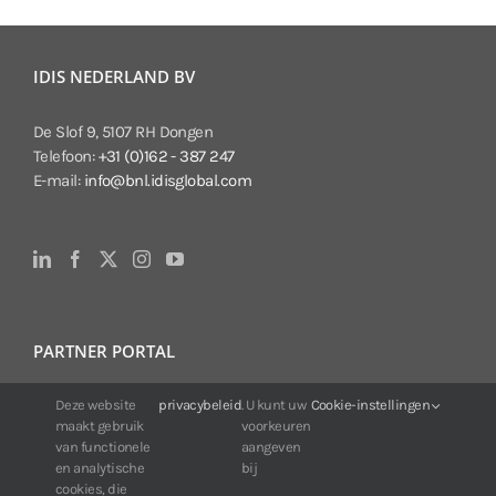
IDIS NEDERLAND BV
De Slof 9, 5107 RH Dongen
Telefoon:
+31 (0)162 - 387 247
E-mail:
info@bnl.idisglobal.com
PARTNER PORTAL
Deze website
privacybeleid
. U kunt uw
Cookie-instellingen
Voor klanten van IDIS:
maakt gebruik
voorkeuren
24/7 beschikbaarheid, altijd en overal.
van functionele
aangeven
Web:
https://portal.idisglobal.solutions
en analytische
bij
cookies, die