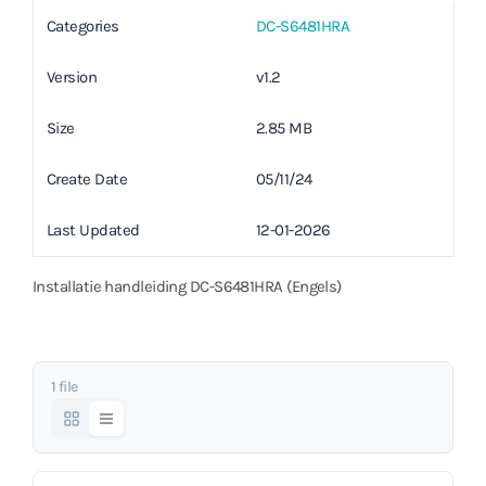
Categories
DC-S6481HRA
Version
v1.2
Size
2.85 MB
Create Date
05/11/24
Last Updated
12-01-2026
Installatie handleiding DC-S6481HRA (Engels)
1 file