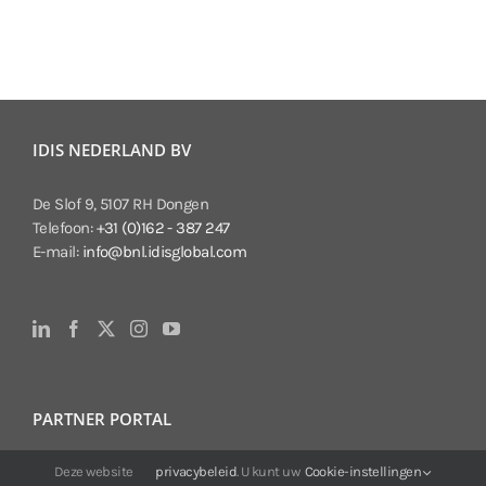
IDIS NEDERLAND BV
De Slof 9, 5107 RH Dongen
Telefoon:
+31 (0)162 - 387 247
E-mail:
info@bnl.idisglobal.com
PARTNER PORTAL
Deze website
privacybeleid
. U kunt uw
Cookie-instellingen
Voor klanten van IDIS: