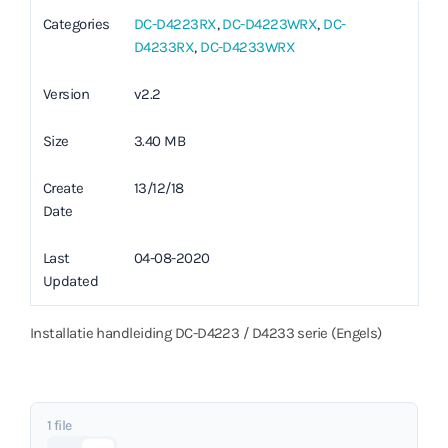
Categories
DC-D4223RX
,
DC-D4223WRX
,
DC-
D4233RX
,
DC-D4233WRX
Version
v2.2
Size
3.40 MB
Create
13/12/18
Date
Last
04-08-2020
Updated
Installatie handleiding DC-D4223 / D4233 serie (Engels)
1 file