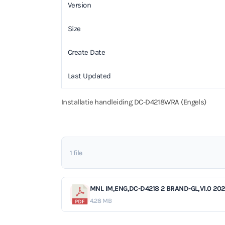
Version
Size
Create Date
Last Updated
Installatie handleiding DC-D4218WRA (Engels)
1 file
MNL IM,ENG,DC-D4218 2 BRAND-GL,V1.0 20
4.28 MB