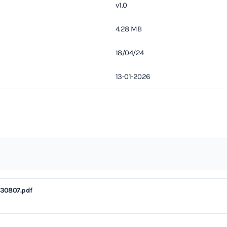
v1.0
4.28 MB
18/04/24
13-01-2026
230807.pdf