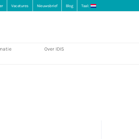
er
Vacatures
Nieuwsbrief
Blog
Taal:
matie
Over IDIS