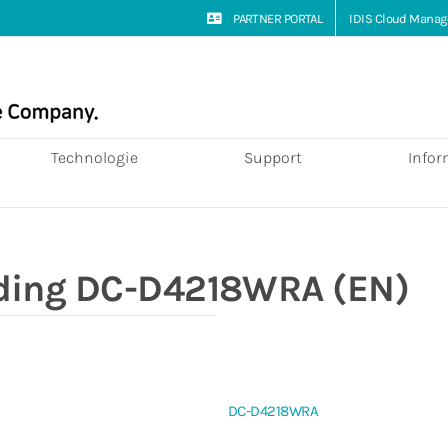
PARTNER PORTAL
IDIS Cloud Manag
Technologie
Support
Infor
eiding DC-D4218WRA (EN)
DC-D4218WRA