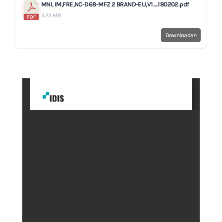
MNL IM,FRE,NC-D68-MFZ 2 BRAND-EU,V1_180202.pdf
4.23 MB
Downloaden