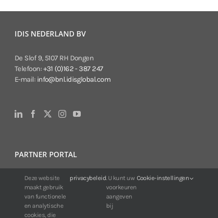
IDIS NEDERLAND BV
De Slof 9, 5107 RH Dongen
Telefoon:
+31 (0)162 - 387 247
E-mail:
info@bnl.idisglobal.com
PARTNER PORTAL
Deze website
privacybeleid
. U kunt uw
Cookie-instellingen
Voor klanten van IDIS:
maakt gebruik
voorkeuren
24/7 beschikbaarheid, altijd en overal.
van functionele
aangeven
Web:
https://portal.idisglobal.solutions
en analytische
bij
cookies, die