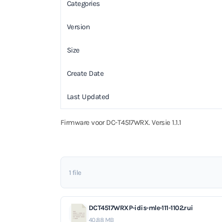
Categories
Version
Size
Create Date
Last Updated
Firmware voor DC-T4517WRX. Versie 1.1.1
1 file
DCT4517WRXP-idis-mle-111-1102.rui
40.88 MB