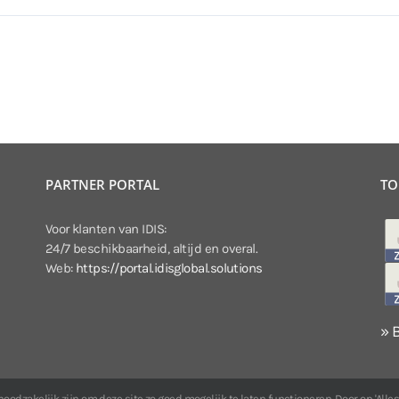
PARTNER PORTAL
TO
Voor klanten van IDIS:
24/7 beschikbaarheid, altijd en overal.
Web:
https://portal.idisglobal.solutions
» 
odzakelijk zijn om deze site zo goed mogelijk te laten functioneren. Door op 'Alles