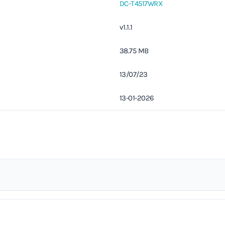
DC-T4517WRX
v1.1.1
38.75 MB
13/07/23
13-01-2026