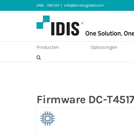
Ga
0162 - 387 247
|
info@bnl.idisglobal.com
naar
inhoud
Producten
Oplossingen
Firmware DC-T4517