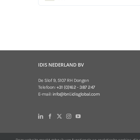
IDIS NEDERLAND BV
De Slof 9, 5107 RH Dongen
Telefoon:
+31 (0)162 - 387 247
E-mail:
info@bnl.idisglobal.com
Deze website maakt gebruik van functionele en analytische cookies, die no