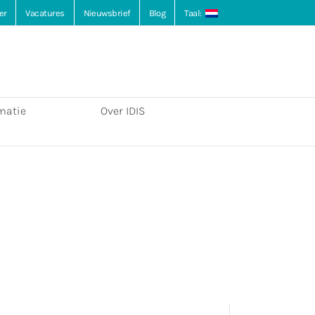
er
Vacatures
Nieuwsbrief
Blog
Taal:
matie
Over IDIS