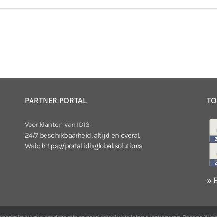
PARTNER PORTAL
TO
Voor klanten van IDIS:
24/7 beschikbaarheid, altijd en overal.
Web:
https://portal.idisglobal.solutions
» 
odzakelijk zijn om deze site zo goed mogelijk te laten functioneren. Door op 'Alles