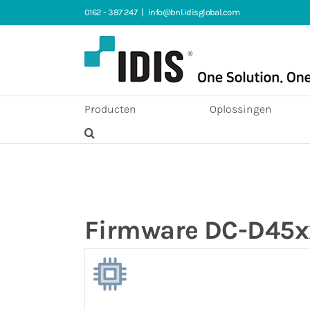
Ga
0162 - 387 247
|
info@bnl.idisglobal.com
naar
inhoud
Producten
Oplossingen
Firmware DC-D45x