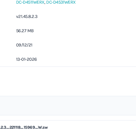
DC-D4511WERX
,
DC-D4531WERX
v21.45.8.2.3
56.27 MB
09/12/21
13-01-2026
2.3_221118_15969_W.sw