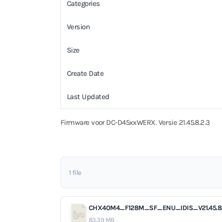
Categories
Version
Size
Create Date
Last Updated
Firmware voor DC-D45xxWERX. Versie 21.45.8.2.3
1 file
CHX40M4_F128M_SF_ENU_IDIS_V21.45.8.
83.39 MB