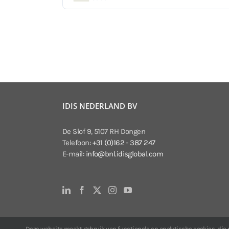
IDIS NEDERLAND BV
De Slof 9, 5107 RH Dongen
Telefoon:
+31 (0)162 - 387 247
E-mail:
info@bnl.idisglobal.com
Deze website maakt gebruik van functionele en analytische cookies, die no