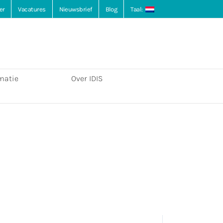
er
Vacatures
Nieuwsbrief
Blog
Taal:
matie
Over IDIS