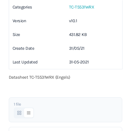
Categories
TC-T5531WRX
Version
v10.1
Size
431.82 KB
Create Date
31/05/21
Last Updated
31-05-2021
Datasheet TC-T5531WRX (Engels)
1 file