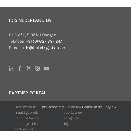
IDIS NEDERLAND BV
De Slof 9, 5107 RH Dongen
Telefoon:
+31 (0)162 - 387 247
E-mail:
info@bnl.idisglobal.com
PARTNER PORTAL
Deze website
privacybeleid
. U kunt uw
Cookie-instellingen
Voor klanten van IDIS:
maakt gebruik
voorkeuren
24/7 beschikbaarheid, altijd en overal.
van functionele
aangeven
Web:
https://portal.idisglobal.solutions
en analytische
bij
cookies, die