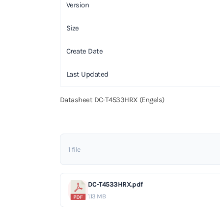
Version
Size
Create Date
Last Updated
Datasheet DC-T4533HRX (Engels)
1 file
DC-T4533HRX.pdf
1.13 MB