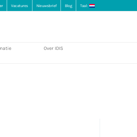
er
Vacatures
Nieuwsbrief
Blog
Taal:
matie
Over IDIS