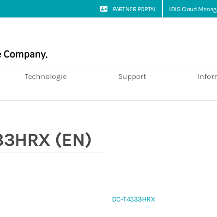
PARTNER PORTAL
IDIS Cloud Manag
Technologie
Support
Infor
33HRX (EN)
DC-T4533HRX