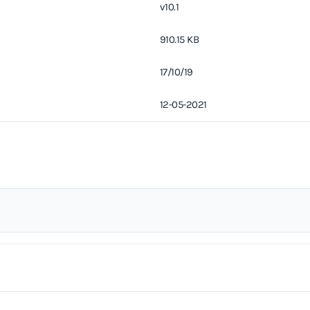
v10.1
910.15 KB
17/10/19
12-05-2021