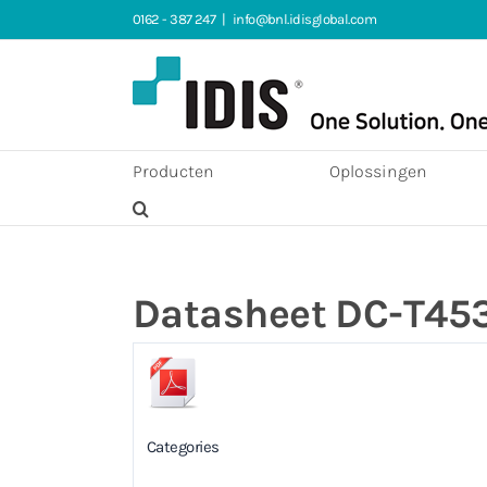
Ga
0162 - 387 247
|
info@bnl.idisglobal.com
naar
inhoud
Producten
Oplossingen
Datasheet DC-T45
Categories