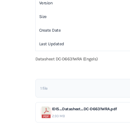
Version
Size
Create Date
Last Updated
Datasheet DC-D6631WRA (Engels)
1 file
IDIS_Datasheet_DC-D6631WRA.pdf
2.93 MB