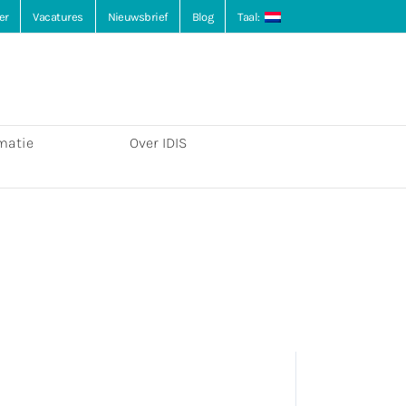
er
Vacatures
Nieuwsbrief
Blog
Taal:
matie
Over IDIS