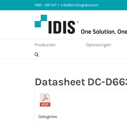
Ga
0162 - 387 247
|
info@bnl.idisglobal.com
naar
inhoud
Producten
Oplossingen
Datasheet DC-D66
Categories