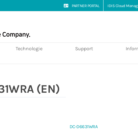
PARTNER PORTAL
IDIS Cloud Manag
Technologie
Support
Infor
31WRA (EN)
DC-D6631WRA