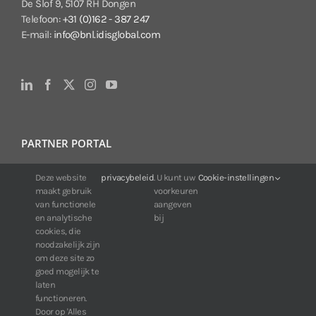
De Slof 9, 5107 RH Dongen
Telefoon:
+31 (0)162 - 387 247
E-mail:
info@bnl.idisglobal.com
PARTNER PORTAL
Deze website
privacybeleid
. U kunt uw
Cookie-instellingen
Voor klanten van IDIS:
maakt gebruik
voorkeuren
24/7 beschikbaarheid, altijd en overal.
van functionele
aangeven
Web:
https://portal.idisglobal.solutions
en analytische
bij
cookies, die
noodzakelijk zijn
om deze site zo
TOP DOWNLOADS
goed mogelijk te
laten
Software IDIS Center V7.1.0
functioneren.
Door op 'Alles
160.74 MB
73217 downloads