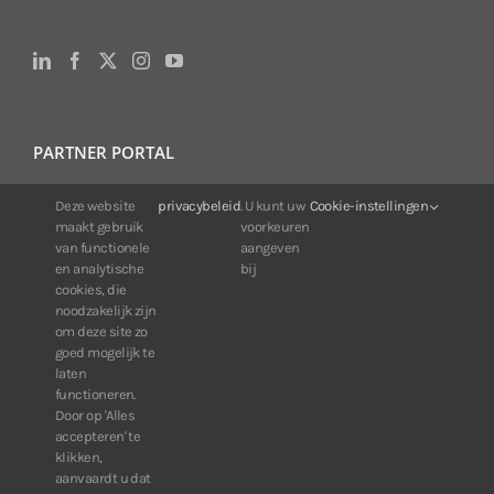
PARTNER PORTAL
Deze website
privacybeleid
. U kunt uw
Cookie-instellingen
Voor klanten van IDIS:
maakt gebruik
voorkeuren
24/7 beschikbaarheid, altijd en overal.
van functionele
aangeven
Web:
https://portal.idisglobal.solutions
en analytische
bij
cookies, die
noodzakelijk zijn
om deze site zo
TOP DOWNLOADS
goed mogelijk te
laten
Software IDIS Center V7.1.0
functioneren.
Door op 'Alles
160.74 MB
73278 downloads
accepteren' te
Software IDIS Discovery V4.8.1
klikken,
13.87 MB
52804 downloads
aanvaardt u dat