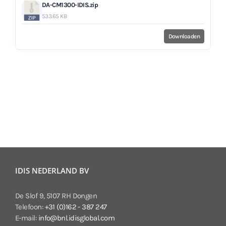
DA-CM1300-IDIS.zip
533.65 KB
Downloaden
IDIS NEDERLAND BV
De Slof 9, 5107 RH Dongen
Telefoon:
+31 (0)162 - 387 247
E-mail:
info@bnl.idisglobal.com