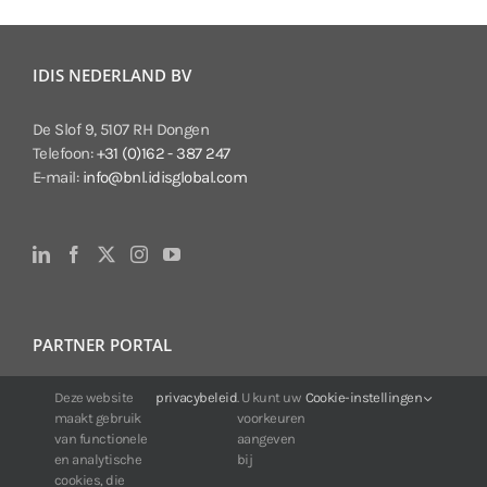
IDIS NEDERLAND BV
De Slof 9, 5107 RH Dongen
Telefoon:
+31 (0)162 - 387 247
E-mail:
info@bnl.idisglobal.com
PARTNER PORTAL
Deze website
privacybeleid
. U kunt uw
Cookie-instellingen
Voor klanten van IDIS:
maakt gebruik
voorkeuren
24/7 beschikbaarheid, altijd en overal.
van functionele
aangeven
Web:
https://portal.idisglobal.solutions
en analytische
bij
cookies, die