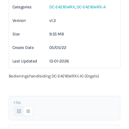
Categories
DC-E4216WRX
,
DC-E4216WRX-A
Version
v1.3
Size
9.55 MB
Create Date
05/05/22
Last Updated
13-01-2026
Bedieningshandleiding DC-E4216WRX(-A) (Engels)
1 file